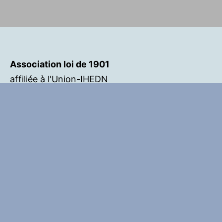
Association loi de 1901
affiliée à l'Union-IHEDN
Siège social:
Maison des associations
5 place Louis Bonneaud
56100 LORIENT
Pour nous contacter:
contact@ihedn-ar5.bzh