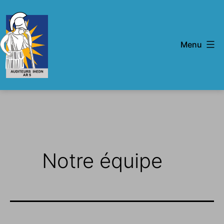
Aller
au
contenu
Menu
IHEDN
-
AR
5
Notre équipe