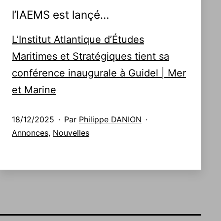
l’IAEMS est lançé…
L’Institut Atlantique d’Études
Maritimes et Stratégiques tient sa
conférence inaugurale à Guidel | Mer
et Marine
Publié
18/12/2025
Par
Philippe DANION
le
Catégorisé
Annonces
,
Nouvelles
comme