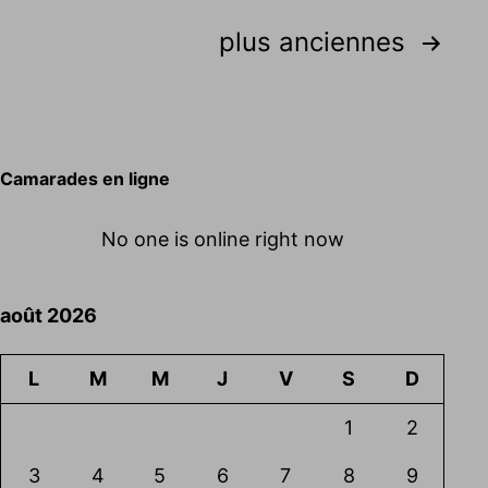
Pagination
plus anciennes
des
publications
Camarades en ligne
No one is online right now
août 2026
L
M
M
J
V
S
D
1
2
3
4
5
6
7
8
9