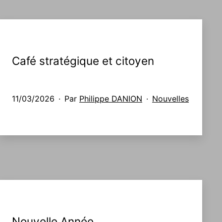
Café stratégique et citoyen
Publié
Catégorisé
11/03/2026
Par
Philippe DANION
Nouvelles
le
comme
Nouvelle Année …