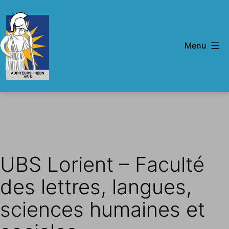
Aller
au
contenu
Menu
IHEDN
-
AR
5
UBS Lorient – Faculté
des lettres, langues,
sciences humaines et