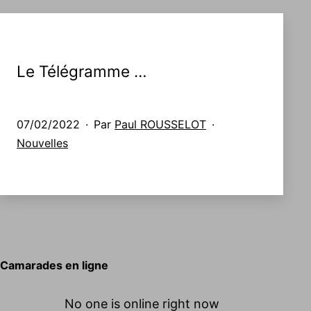
Le Télégramme …
Publié
07/02/2022
Par
Paul ROUSSELOT
le
Catégorisé
Nouvelles
comme
Camarades en ligne
No one is online right now