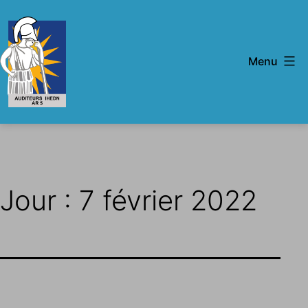
Aller
au
contenu
Menu
IHEDN
-
AR
5
Jour :
7 février 2022