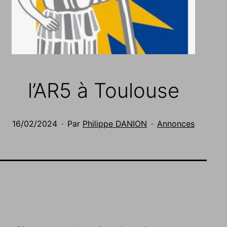
l’AR5 à Toulouse
Publié
Catégorisé
16/02/2024
Par
Philippe DANION
Annonces
le
comme